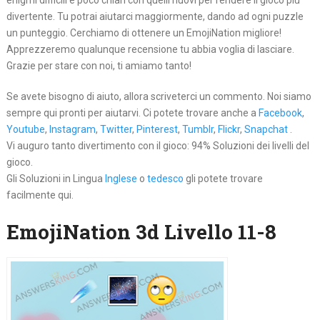
enigmi difficili e poco chiari con quelli nuovi per rendere il gioco più
divertente. Tu potrai aiutarci maggiormente, dando ad ogni puzzle
un punteggio. Cerchiamo di ottenere un EmojiNation migliore!
Apprezzeremo qualunque recensione tu abbia voglia di lasciare.
Grazie per stare con noi, ti amiamo tanto!
Se avete bisogno di aiuto, allora scriveterci un commento. Noi siamo
sempre qui pronti per aiutarvi. Ci potete trovare anche a
Facebook
,
Youtube
,
Instagram
,
Twitter
,
Pinterest
,
Tumblr
,
Flickr
,
Snapchat
.
Vi auguro tanto divertimento con il gioco: 94% Soluzioni dei livelli del
gioco.
Gli Soluzioni in Lingua
Inglese
o
tedesco
gli potete trovare
facilmente qui.
EmojiNation 3d Livello 11-8