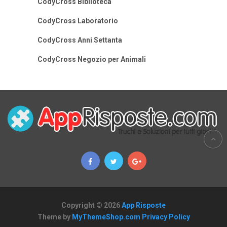
CodyCross Biblioteca
CodyCross Laboratorio
CodyCross Anni Settanta
CodyCross Negozio per Animali
Copyright © 2026
App Risposte
Theme by
MyThemeShop.com
Privacy Policy