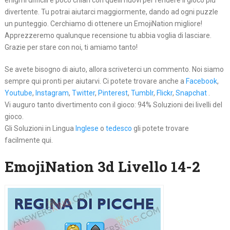
enigmi difficili e poco chiari con quelli nuovi per rendere il gioco più
divertente. Tu potrai aiutarci maggiormente, dando ad ogni puzzle
un punteggio. Cerchiamo di ottenere un EmojiNation migliore!
Apprezzeremo qualunque recensione tu abbia voglia di lasciare.
Grazie per stare con noi, ti amiamo tanto!
Se avete bisogno di aiuto, allora scriveterci un commento. Noi siamo
sempre qui pronti per aiutarvi. Ci potete trovare anche a
Facebook
,
Youtube
,
Instagram
,
Twitter
,
Pinterest
,
Tumblr
,
Flickr
,
Snapchat
.
Vi auguro tanto divertimento con il gioco: 94% Soluzioni dei livelli del
gioco.
Gli Soluzioni in Lingua
Inglese
o
tedesco
gli potete trovare
facilmente qui.
EmojiNation 3d Livello 14-2