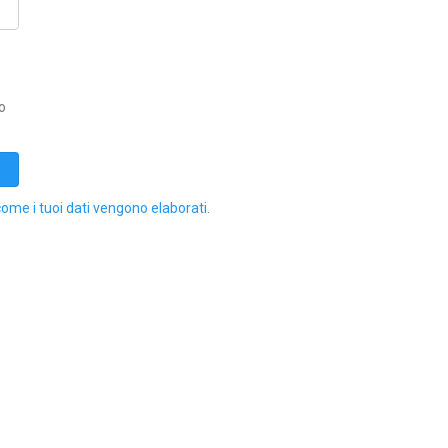
o
come i tuoi dati vengono elaborati
.