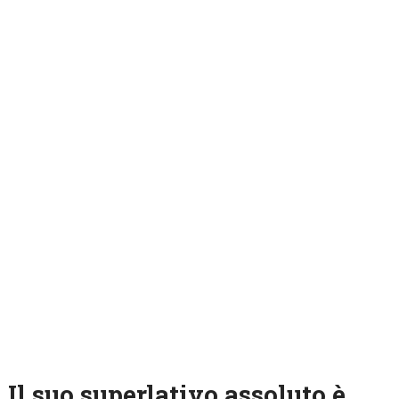
Il suo superlativo assoluto è