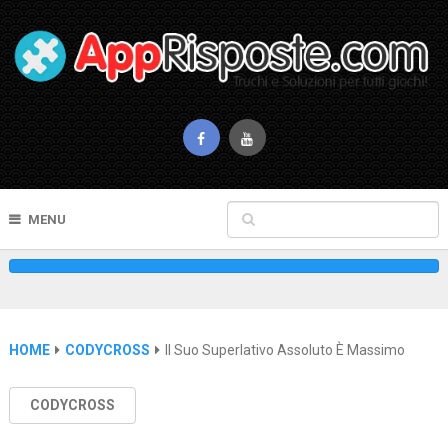
MENU
HOME
CODYCROSS
Il Suo Superlativo Assoluto È Massimo
CODYCROSS