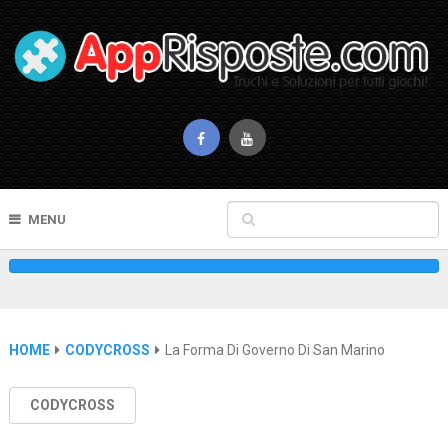
MENU
HOME
CODYCROSS
La Forma Di Governo Di San Marino
CODYCROSS