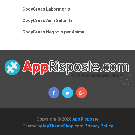
CodyCross Laboratorio
CodyCross Anni Settanta
CodyCross Negozio per Animali
Copyright © 2026
App Risposte
Theme by
MyThemeShop.com
Privacy Policy