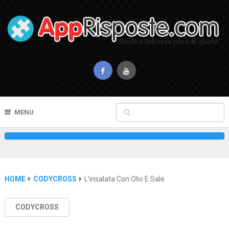
MENU
HOME
CODYCROSS
L’insalata Con Olio E Sale
CODYCROSS