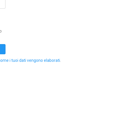
o
come i tuoi dati vengono elaborati
.