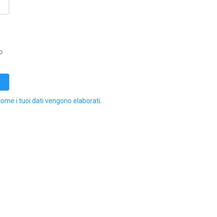
o
come i tuoi dati vengono elaborati
.