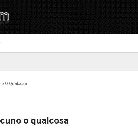
S
no O Qualcosa
lcuno o qualcosa