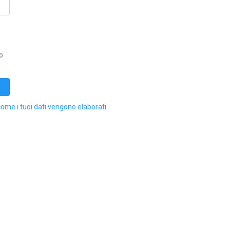
o
come i tuoi dati vengono elaborati
.