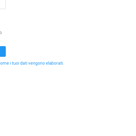
o
come i tuoi dati vengono elaborati
.