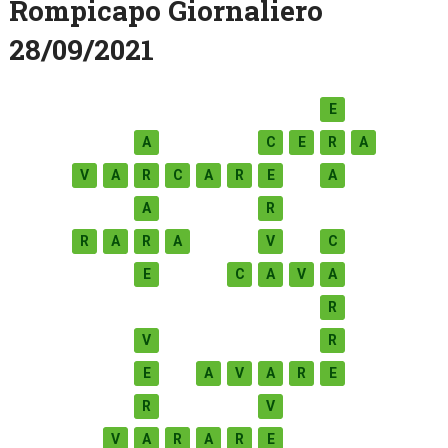
Rompicapo Giornaliero
28/09/2021
E
A
C
E
R
A
V
A
R
C
A
R
E
A
A
R
R
A
R
A
V
C
E
C
A
V
A
R
V
R
E
A
V
A
R
E
R
V
V
A
R
A
R
E