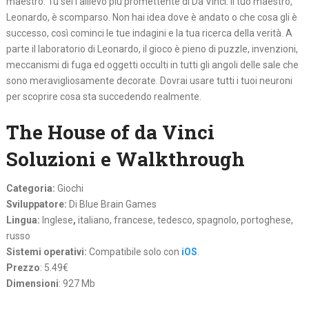
maestro. Tu sei l’allievo più promettente di Da Vinci. Il tuo maestro,
Leonardo, è scomparso. Non hai idea dove è andato o che cosa gli è
successo, così cominci le tue indagini e la tua ricerca della verità. A
parte il laboratorio di Leonardo, il gioco è pieno di puzzle, invenzioni,
meccanismi di fuga ed oggetti occulti in tutti gli angoli delle sale che
sono meravigliosamente decorate. Dovrai usare tutti i tuoi neuroni
per scoprire cosa sta succedendo realmente.
The House of da Vinci
Soluzioni e Walkthrough
Categoria:
Giochi
Sviluppatore:
Di Blue Brain Games
Lingua:
Inglese
,
italiano, francese, tedesco, spagnolo, portoghese,
russo
Sistemi operativi:
Compatibile solo con
iOS
.
Prezzo
: 5.49€
Dimensioni
: 927 Mb