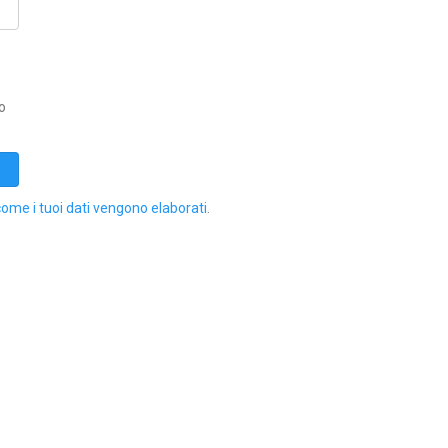
o
come i tuoi dati vengono elaborati
.