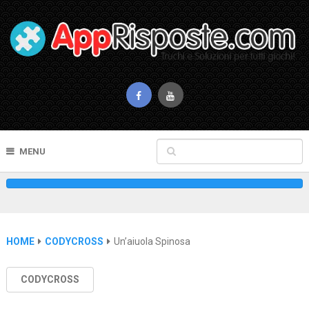
MENU
HOME
CODYCROSS
Un’aiuola Spinosa
CODYCROSS