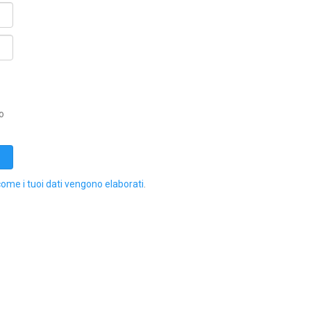
o
come i tuoi dati vengono elaborati
.