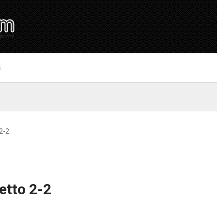
S
2-2
etto 2-2