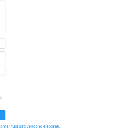
o
come i tuoi dati vengono elaborati
.