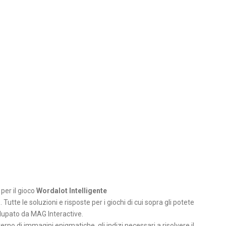
 per il gioco
Wordalot Intelligente
 Tutte le soluzioni e risposte per i giochi di cui sopra gli potete
ilupato da MAG Interactive.
nterno di immagini enigmatiche, gli indizi necessari a risolvere il