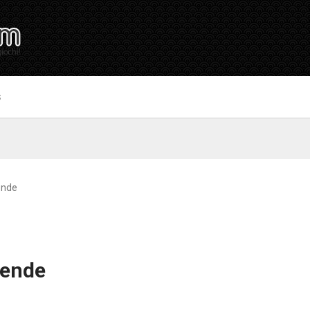
S
ende
tende