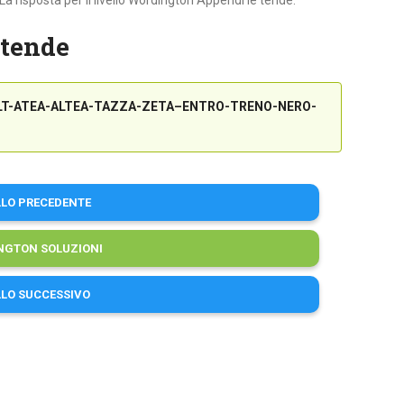
La risposta per il livello Wordington Appendi le tende:
 tende
LT-ATEA-ALTEA-TAZZA-ZETA–ENTRO-TRENO-NERO-
LLO PRECEDENTE
NGTON SOLUZIONI
LLO SUCCESSIVO