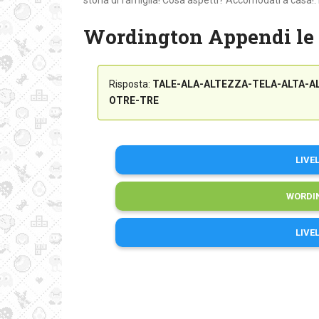
storia di famiglia! Cosa aspetti? Accomodati a casa!. 
Wordington Appendi le
Risposta:
TALE-ALA-ALTEZZA-TELA-ALTA-A
OTRE-TRE
LIVE
WORDI
LIVE