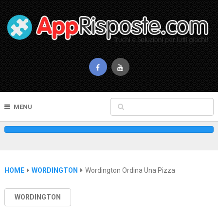
MENU
HOME
WORDINGTON
Wordington Ordina Una Pizza
WORDINGTON