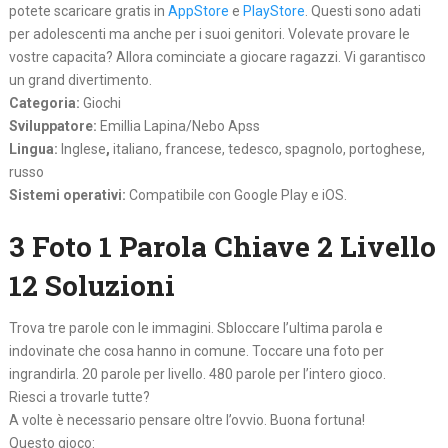
potete scaricare gratis in
AppStore
e
PlayStore
. Questi sono adati
per adolescenti ma anche per i suoi genitori. Volevate provare le
vostre capacita? Allora cominciate a giocare ragazzi. Vi garantisco
un grand divertimento.
Categoria:
Giochi
Sviluppatore:
Emillia Lapina/Nebo Apss
Lingua:
Inglese
,
italiano, francese, tedesco, spagnolo, portoghese,
russo
Sistemi operativi:
Compatibile con Google Play e iOS.
3 Foto 1 Parola Chiave 2 Livello
12 Soluzioni
Trova tre parole con le immagini. Sbloccare l’ultima parola e
indovinate che cosa hanno in comune. Toccare una foto per
ingrandirla. 20 parole per livello. 480 parole per l’intero gioco.
Riesci a trovarle tutte?
A volte è necessario pensare oltre l’ovvio. Buona fortuna!
Questo gioco: