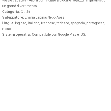
vostre capacita? Allora cominciate a giocare ragazzi. Vi garantisco
un grand divertimento.
Categoria:
Giochi
Sviluppatore:
Emillia Lapina/Nebo Apss
Lingua:
Inglese
,
italiano, francese, tedesco, spagnolo, portoghese,
russo
Sistemi operativi:
Compatibile con Google Play e iOS.