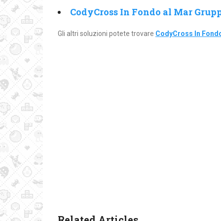
CodyCross In Fondo al Mar Grupp
Gli altri soluzioni potete trovare
CodyCross In Fondo
Related Articles