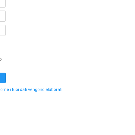
o
come i tuoi dati vengono elaborati
.