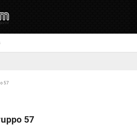
S
po 57
ruppo 57