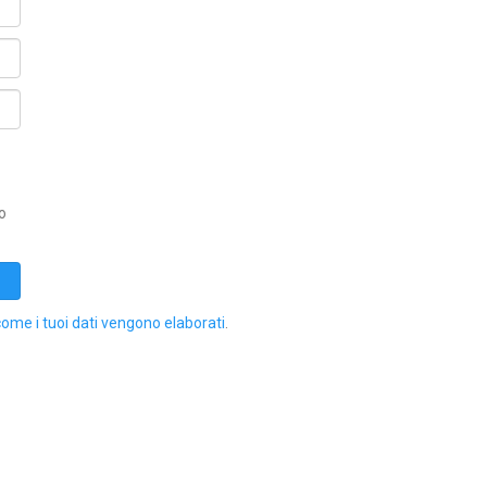
o
come i tuoi dati vengono elaborati
.