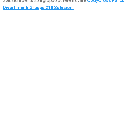
Soluzioni per tutto il gruppo potete trovare
CodyCross Parco
Divertimenti Gruppo 218 Soluzioni
.