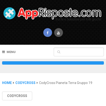
MENU
HOME
CODYCROSS
CodyCross Pianeta Terra Gruppo 19
CODYCROSS