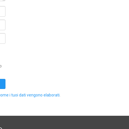
o
come i tuoi dati vengono elaborati
.