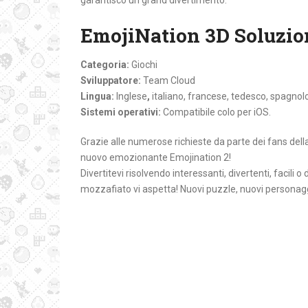
garantisco un grand divertimento.
EmojiNation 3D Soluzio
Categoria:
Giochi
Sviluppatore:
Team Cloud
Lingua:
Inglese
,
italiano, francese, tedesco, spagnol
Sistemi operativi:
Compatibile colo per iOS.
Grazie alle numerose richieste da parte dei fans della
nuovo emozionante Emojination 2!
Divertitevi risolvendo interessanti, divertenti, facili
mozzafiato vi aspetta! Nuovi puzzle, nuovi personag