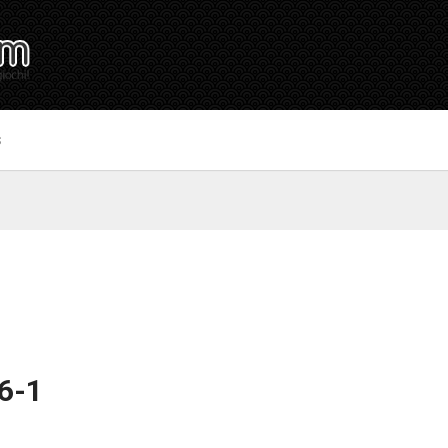
S
16-1