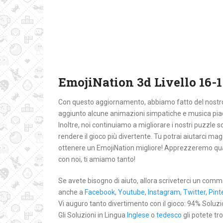
EmojiNation 3d Livello 16-1
Con questo aggiornamento, abbiamo fatto del nostro m
aggiunto alcune animazioni simpatiche e musica pia
Inoltre, noi continuiamo a migliorare i nostri puzzle so
rendere il gioco più divertente. Tu potrai aiutarci 
ottenere un EmojiNation migliore! Apprezzeremo qual
con noi, ti amiamo tanto!
Se avete bisogno di aiuto, allora scriveterci un comm
anche a
Facebook
,
Youtube
,
Instagram
,
Twitter
,
Pint
Vi auguro tanto divertimento con il gioco: 94% Soluzioni
Gli Soluzioni in Lingua
Inglese
o
tedesco
gli potete tr