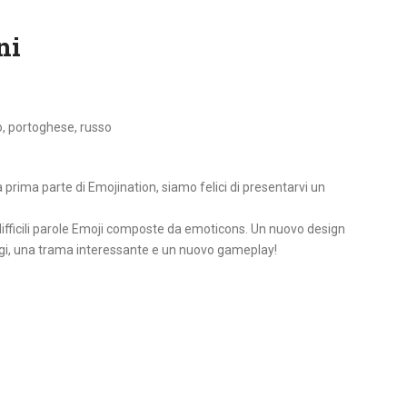
ni
o, portoghese, russo
 prima parte di Emojination, siamo felici di presentarvi un
 o difficili parole Emoji composte da emoticons. Un nuovo design
gi, una trama interessante e un nuovo gameplay!