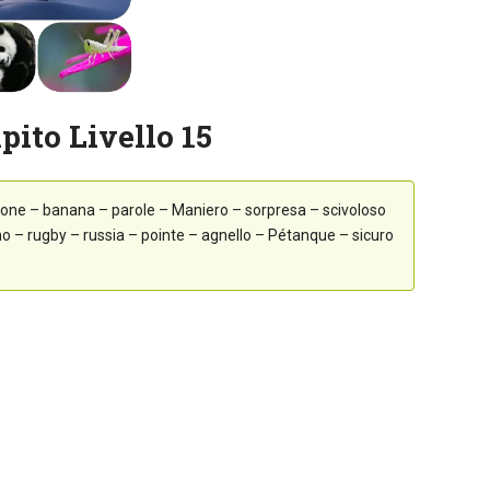
pito Livello 15
one – banana – parole – Maniero – sorpresa – scivoloso
no – rugby – russia – pointe – agnello – Pétanque – sicuro