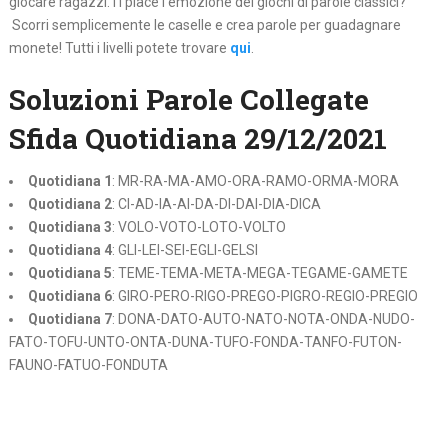
giocare ragazzi.Ti piace l’emozione dei giochi di parole classici?
Scorri semplicemente le caselle e crea parole per guadagnare
monete! Tutti i livelli potete trovare
qui
.
Soluzioni Parole Collegate
Sfida Quotidiana 29/12/2021
Quotidiana 1
: MR-RA-MA-AMO-ORA-RAMO-ORMA-MORA
Quotidiana 2
: CI-AD-IA-AI-DA-DI-DAI-DIA-DICA
Quotidiana 3
: VOLO-VOTO-LOTO-VOLTO
Quotidiana 4
: GLI-LEI-SEI-EGLI-GELSI
Quotidiana 5
: TEME-TEMA-META-MEGA-TEGAME-GAMETE
Quotidiana 6
: GIRO-PERO-RIGO-PREGO-PIGRO-REGIO-PREGIO
Quotidiana 7
: DONA-DATO-AUTO-NATO-NOTA-ONDA-NUDO-
FATO-TOFU-UNTO-ONTA-DUNA-TUFO-FONDA-TANFO-FUTON-
FAUNO-FATUO-FONDUTA