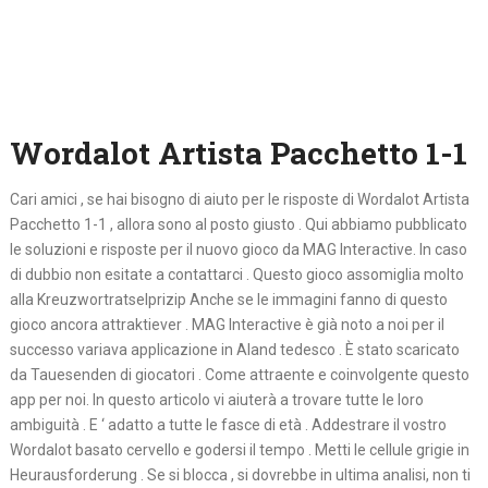
Wordalot Artista Pacchetto 1-1
Cari amici , se hai bisogno di aiuto per le risposte di Wordalot Artista
Pacchetto 1-1 , allora sono al posto giusto . Qui abbiamo pubblicato
le soluzioni e risposte per il nuovo gioco da MAG Interactive. In caso
di dubbio non esitate a contattarci . Questo gioco assomiglia molto
alla Kreuzwortratselprizip Anche se le immagini fanno di questo
gioco ancora attraktiever . MAG Interactive è già noto a noi per il
successo variava applicazione in Aland tedesco . È stato scaricato
da Tauesenden di giocatori . Come attraente e coinvolgente questo
app per noi. In questo articolo vi aiuterà a trovare tutte le loro
ambiguità . E ‘ adatto a tutte le fasce di età . Addestrare il vostro
Wordalot basato cervello e godersi il tempo . Metti le cellule grigie in
Heurausforderung . Se si blocca , si dovrebbe in ultima analisi, non ti