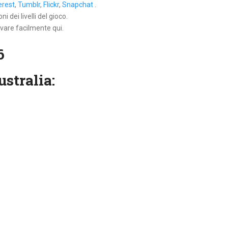
erest
,
Tumblr
,
Flickr
,
Snapchat
.
 dei livelli del gioco.
ovare facilmente qui.
6
ustralia: