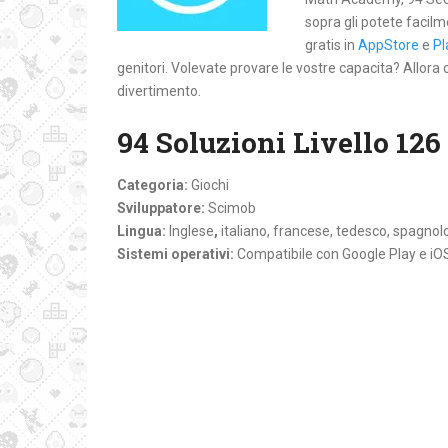
sopra gli potete facilm
gratis in
AppStore
e
Pl
genitori. Volevate provare le vostre capacita? Allora
divertimento.
94 Soluzioni Livello 126
Categoria:
Giochi
Sviluppatore:
Scimob
Lingua:
Inglese
,
italiano, francese, tedesco, spagnol
Sistemi operativi:
Compatibile con Google Play e iO