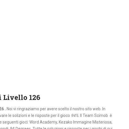
 Livello 126
26 .
Noi vi ringraziamo per avere scelto il nostro sito web. In
re le solizioni e le risposte per il gioco
94%
. Il Team Scimob è
le seguenti gioci: Word Academy, Kezako Immagine Misteriosa,
i, 94 Degrees. Tutte le soluzioni e risposte per i giochi di cui