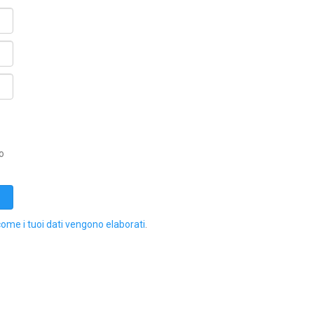
o
come i tuoi dati vengono elaborati
.