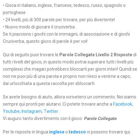
• Gioca in italiano, inglese, francese, tedesco, russo, spagnolo o
portoghese
• 24 livelli, più di 300 parole per trovare, per più divertente!
• Nuovo modo di giocare il cruciverba.
Se ti piacciono i giochi con le immagini, di associazione e di giochi
Cruciverba, questo gioco di parole è per voi!
Qui di seguito puoi trovare le
Parole Collegate Livello 2 Risposte
di
tutti i livelli del gioco, in questo modo potrai superare tutti i livelli più
complessi che magari potrebbero bloccarti per giorni interi! Quindi se
non ne puoi più di una parola e proprio non riesci a venirne a capo,
dai un’occhiata a questa raccolta per sbloccarti.
Se avete bisogno di aiuto, allora scriveterci un commento. Noi siamo
sempre qui pronti per aiutarvi. Ci potete trovare anche a
Facebook
,
Youtube
,
Instagram
,
Twitter
.
Vi auguro tanto divertimento con il gioco:
Parole Collegate
.
Per le risposte in lingua
inglese
o
tedesco
vi possono trovare qui.