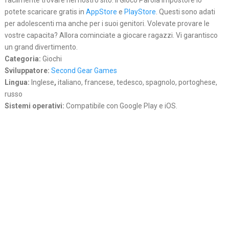
facilmente trovare nel nostro sito. Il Gioco Parola Impostore lo
potete scaricare gratis in
AppStore
e
PlayStore
. Questi sono adati
per adolescenti ma anche per i suoi genitori. Volevate provare le
vostre capacita? Allora cominciate a giocare ragazzi. Vi garantisco
un grand divertimento.
Categoria:
Giochi
Sviluppatore:
Second Gear Games
Lingua:
Inglese
,
italiano, francese, tedesco, spagnolo, portoghese,
russo
Sistemi operativi:
Compatibile con Google Play e iOS.