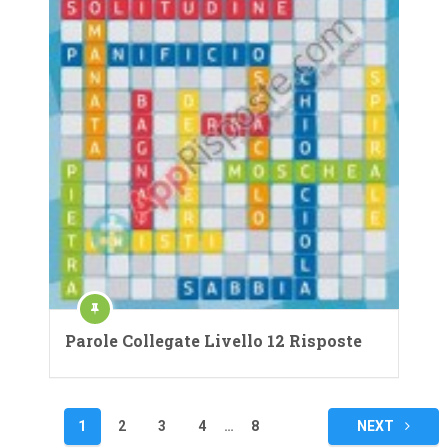
Parole Collegate Livello 12 Risposte
Navigazione
1
2
3
4
…
8
NEXT