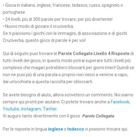
• Gioca in italiano, inglese, francese, tedesco, russo, spagnolo o
portoghese
• 24 livelli, più di 300 parole per trovare, per più divertente!
• Nuovo modo di giocare il cruciverba.
Se ti piacciono i giochi con le immagini, di associazione e di giochi
Cruciverba, questo gioco di parole è per voi!
Qui di seguito puoi trovare le
Parole Collegate Livello 4 Risposte
di
tutti i livelli del gioco, in questo modo potrai superare tutti i livelli più
complessi che magari potrebbero bloccarti per giorni interi! Quindi se
non ne puoi più di una parola e proprio non riesci a venirne a capo,
dai un’occhiata a questa raccolta per sbloccarti.
Se avete bisogno di aiuto, allora scriveterci un commento. Noi siamo
sempre qui pronti per aiutarvi. Ci potete trovare anche a
Facebook
,
Youtube
,
Instagram
,
Twitter
.
Vi auguro tanto divertimento con il gioco:
Parole Collegate
.
Per le risposte in lingua
inglese
o
tedesco
vi possono trovare qui.