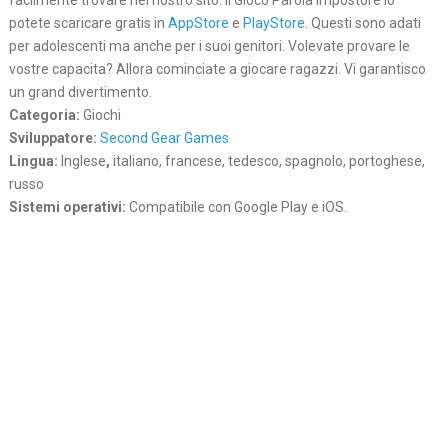
facilmente trovare nel nostro sito. Il Gioco Parola Impostore lo
potete scaricare gratis in
AppStore
e
PlayStore
. Questi sono adati
per adolescenti ma anche per i suoi genitori. Volevate provare le
vostre capacita? Allora cominciate a giocare ragazzi. Vi garantisco
un grand divertimento.
Categoria:
Giochi
Sviluppatore:
Second Gear Games
Lingua:
Inglese
,
italiano, francese, tedesco, spagnolo, portoghese,
russo
Sistemi operativi:
Compatibile con Google Play e iOS.