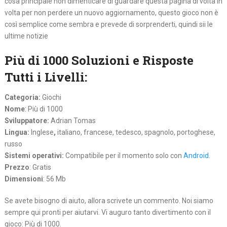
cosa principale non dimenticare di guardare questa pagina di volta in
volta per non perdere un nuovo aggiornamento, questo gioco non è
così semplice come sembra e prevede di sorprenderti, quindi sii le
ultime notizie
Più di 1000 Soluzioni e Risposte
Tutti i Livelli:
Categoria:
Giochi
Nome
: Più di 1000
Sviluppatore:
Adrian Tomas
Lingua:
Inglese
,
italiano, francese, tedesco, spagnolo, portoghese,
russo
Sistemi operativi:
Compatibile per il momento solo con
Android
.
Prezzo
: Gratis
Dimensioni
: 56 Mb
Se avete bisogno di aiuto, allora scrivete un commento. Noi siamo
sempre qui pronti per aiutarvi. Vi auguro tanto divertimento con il
gioco: Più di 1000.