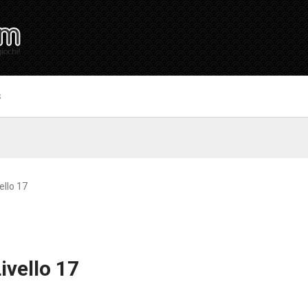
S
ello 17
ivello 17