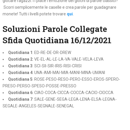
giocare ragazzi.Ti piace l’emozione dei giochi di parole classici?
Scorri semplicemente le caselle e crea parole per guadagnare
monete! Tutti i livelli potete trovare
qui
.
Soluzioni Parole Collegate
Sfida Quotidiana 16/12/2021
Quotidiana 1
: ED-RE-DE-DR-DREW
Quotidiana 2
: VE-EL-AL-LE-LA-VA-VALE-VELA-LEVA
Quotidiana 3
: SCI-SII-SIR-IRIS-RISI-CRISI
Quotidiana 4
: UNA-AMI-MAI-MIA-MANI-MINA-UMANI
Quotidiana 5
: ROSE-PESO-RESO-PERO-ESSO-EROS-SPERO-
PRESO-PERSO-SPESO-POSSE-PRESSO
Quotidiana 6
: CIAO-COCA-CICCA-COCCA-CACIO-CIOCCA
Quotidiana 7
: SALE-GENE-SEGA-LEGA-LENA-ELSA-LEGNA-
SEGALE-ANGELES-SEGNALE-SENEGAL