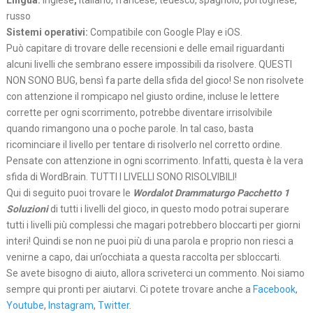
Lingua:
Inglese
,
italiano, francese, tedesco, spagnolo, portoghese,
russo
Sistemi operativi:
Compatibile con Google Play e iOS.
Può capitare di trovare delle recensioni e delle email riguardanti
alcuni livelli che sembrano essere impossibili da risolvere. QUESTI
NON SONO BUG, bensì fa parte della sfida del gioco! Se non risolvete
con attenzione il rompicapo nel giusto ordine, incluse le lettere
corrette per ogni scorrimento, potrebbe diventare irrisolvibile
quando rimangono una o poche parole. In tal caso, basta
ricominciare il livello per tentare di risolverlo nel corretto ordine.
Pensate con attenzione in ogni scorrimento. Infatti, questa è la vera
sfida di WordBrain. TUTTI I LIVELLI SONO RISOLVIBILI!
Qui di seguito puoi trovare le
Wordalot Drammaturgo Pacchetto 1
Soluzioni
di tutti i livelli del gioco, in questo modo potrai superare
tutti i livelli più complessi che magari potrebbero bloccarti per giorni
interi! Quindi se non ne puoi più di una parola e proprio non riesci a
venirne a capo, dai un’occhiata a questa raccolta per sbloccarti.
Se avete bisogno di aiuto, allora scriveterci un commento. Noi siamo
sempre qui pronti per aiutarvi. Ci potete trovare anche a
Facebook
,
Youtube
,
Instagram
,
Twitter
.