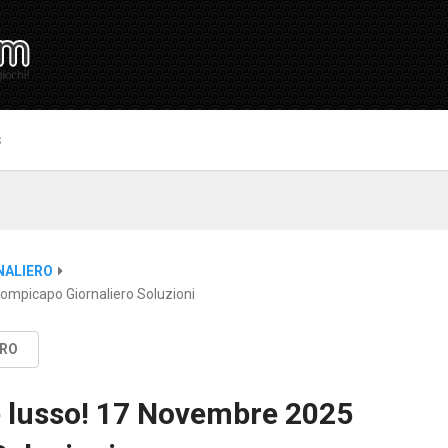
S
NALIERO
ompicapo Giornaliero Soluzioni
ERO
e lusso! 17 Novembre 2025