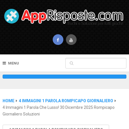
MENU
HOME
4 IMMAGINI 1 PAROLA ROMPICAPO GIORNALIERO
4 Immagini 1 Parola Che Lusso! 30 Dicembre 2025 Rompicapo
Giornaliero Soluzioni