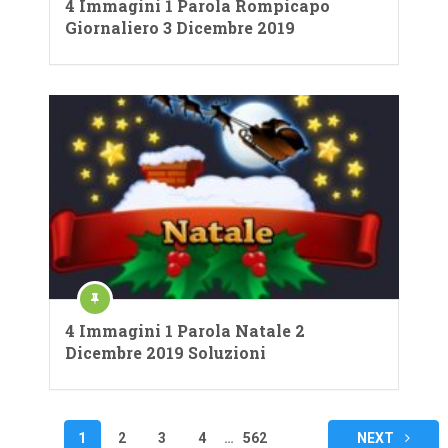
4 Immagini 1 Parola Rompicapo
Giornaliero 3 Dicembre 2019
4 Immagini 1 Parola Natale 2
Dicembre 2019 Soluzioni
Navigazione
1
2
3
4
…
562
NEXT