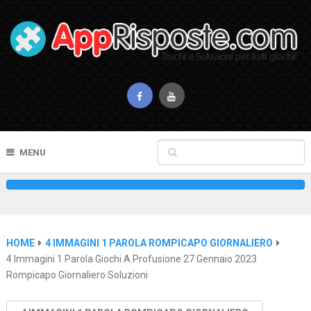
MENU
HOME
4 IMMAGINI 1 PAROLA ROMPICAPO GIORNALIERO
4 Immagini 1 Parola Giochi A Profusione 27 Gennaio 2023
Rompicapo Giornaliero Soluzioni