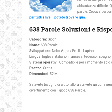
allenamento per le cel
abbastanza difficile. Q
parole. Cruciverba con
per tutti i livelli potete trovare qua
.
638 Parole Soluzioni e Rispo
Categoria:
Giochi
Nome
: 638 Parole
Sviluppatore:
Nebo Apps / Emillia Lapina
Lingua:
Inglese
,
italiano, francese, tedesco , spagno
Sistemi operativi:
Compatibile per il momento solo
Prezzo
: Gratis
Dimensioni
: 52 Mb
Se avete bisogno di aiuto, allora scrivete un comment
divertimento con il gioco:638 Parole.