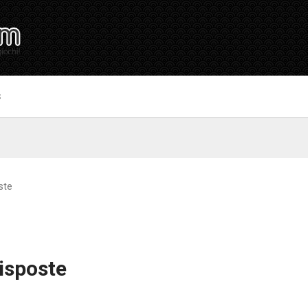
S
ste
Risposte