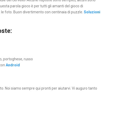
lule del cervello! Alcune risposte sono semplici, alcuni sono
uesta parola gioco è per tutti gli amanti del gioco di
 le foto. Buon divertimento con centinaia di puzzle.
Soluzioni
ste:
lo, portoghese, russo
 con
Android
o. Noi siamo sempre qui pronti per aiutarvi. Vi auguro tanto