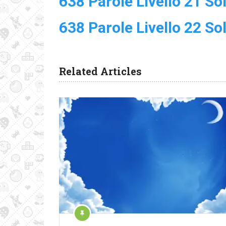
638 Parole Livello 21 So
638 Parole Livello 22 So
Related Articles