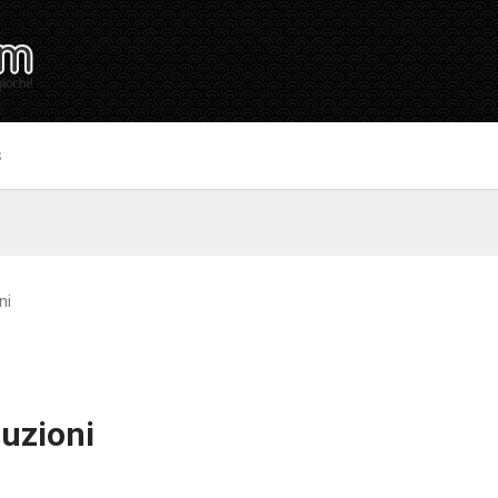
S
ni
luzioni