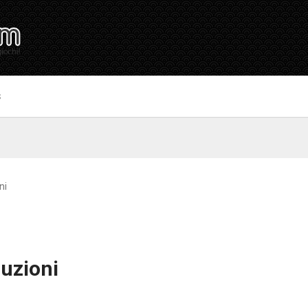
S
ni
luzioni