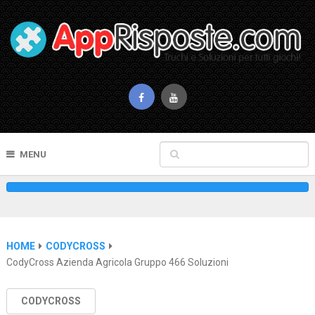
MENU
HOME
CODYCROSS
CodyCross Azienda Agricola Gruppo 466 Soluzioni
CODYCROSS