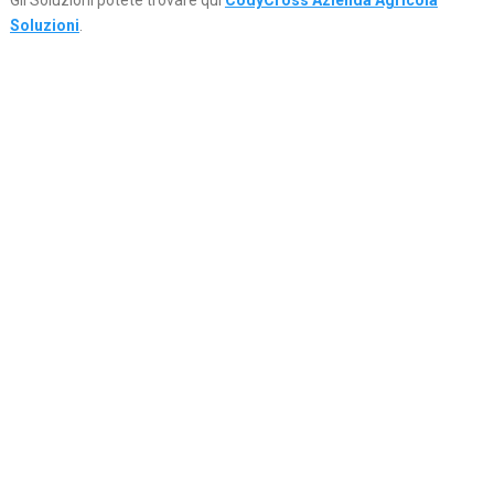
Gli Soluzioni potete trovare qui
CodyCross Azienda Agricola
Soluzioni
.