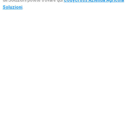
Gli Soluzioni potete trovare qui
CodyCross Azienda Agricola
Soluzioni
.