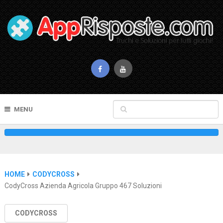
MENU
HOME
CODYCROSS
CodyCross Azienda Agricola Gruppo 467 Soluzioni
CODYCROSS