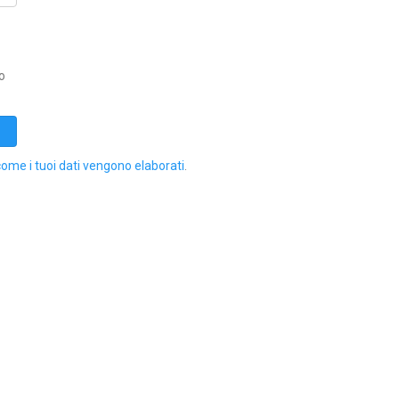
o
come i tuoi dati vengono elaborati
.