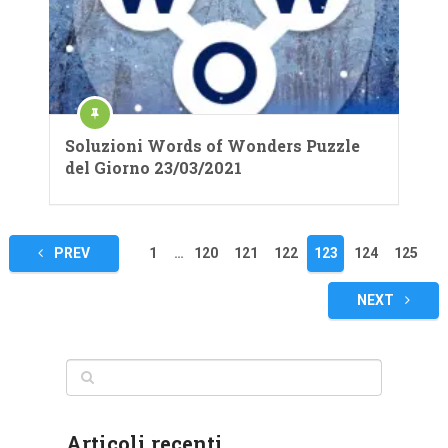
Soluzioni Words of Wonders Puzzle
del Giorno 23/03/2021
Navigazione
PREV
1
…
120
121
122
123
124
125
articoli
NEXT
Articoli recenti