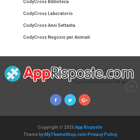
CodyCross Biblioteca
CodyCross Laboratorio
CodyCross Anni Settanta
CodyCross Negozio per Animali
Copyright © 2026
App Risposte
Theme by
MyThemeShop.com
Privacy Policy